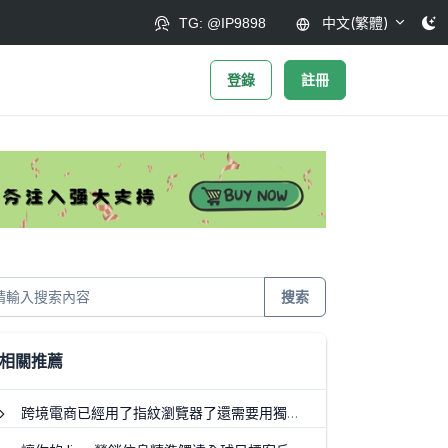
中文(繁體)
TG: @IP9898
登錄
註冊
搜索
相關推薦
跨境電商已經用了指紋瀏覽器了還需要用獨享ip嗎