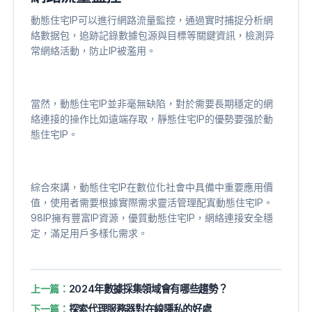
動態住宅IP可以進行網路流量監控，通過實时捕捉分析網
絡數据包，追跡記錄數據包源與目標等關鍵資訊，檢測异
常網絡活動，防止IP被濫用。
當然，動態住宅IP並非毫無缺陷，對於需要長期穩定的網
絡連接的操作比如遠端存取，靜態住宅IP的優勢要强於動
態住宅IP。
綜合來講，動態住宅IP在數位化社會中具備中重要應用價
值，使用者需要根據實際需求靈活管理配寘動態住宅IP。
98IP擁有豐富IP資源，優質動態住宅IP，網絡連接安全穩
定，滿足用戶多樣化需求。
上一篇：
2024年數據採集領域會有哪些趨勢？
下一篇：
探索代理服務器對在線隱私的好處