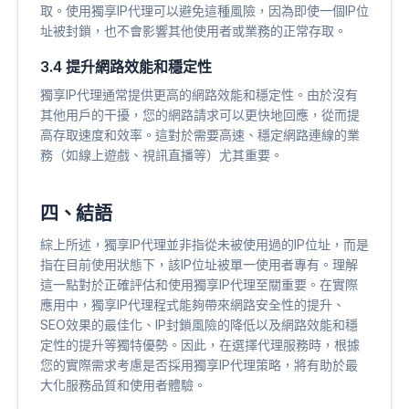
取。使用獨享IP代理可以避免這種風險，因為即使一個IP位
址被封鎖，也不會影響其他使用者或業務的正常存取。
3.4 提升網路效能和穩定性
獨享IP代理通常提供更高的網路效能和穩定性。由於沒有
其他用戶的干擾，您的網路請求可以更快地回應，從而提
高存取速度和效率。這對於需要高速、穩定網路連線的業
務（如線上遊戲、視訊直播等）尤其重要。
四、結語
綜上所述，獨享IP代理並非指從未被使用過的IP位址，而是
指在目前使用狀態下，該IP位址被單一使用者專有。理解
這一點對於正確評估和使用獨享IP代理至關重要。在實際
應用中，獨享IP代理程式能夠帶來網路安全性的提升、
SEO效果的最佳化、IP封鎖風險的降低以及網路效能和穩
定性的提升等獨特優勢。因此，在選擇代理服務時，根據
您的實際需求考慮是否採用獨享IP代理策略，將有助於最
大化服務品質和使用者體驗。