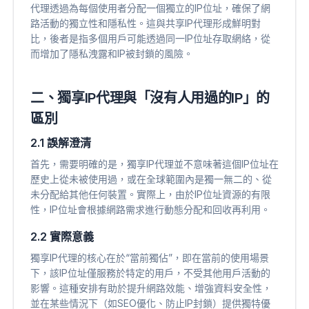
代理透過為每個使用者分配一個獨立的IP位址，確保了網
路活動的獨立性和隱私性。這與共享IP代理形成鮮明對
比，後者是指多個用戶可能透過同一IP位址存取網絡，從
而增加了隱私洩露和IP被封鎖的風險。
二、獨享IP代理與「沒有人用過的IP」的
區別
2.1 誤解澄清
首先，需要明確的是，獨享IP代理並不意味著這個IP位址在
歷史上從未被使用過，或在全球範圍內是獨一無二的、從
未分配給其他任何裝置。實際上，由於IP位址資源的有限
性，IP位址會根據網路需求進行動態分配和回收再利用。
2.2 實際意義
獨享IP代理的核心在於“當前獨佔”，即在當前的使用場景
下，該IP位址僅服務於特定的用戶，不受其他用戶活動的
影響。這種安排有助於提升網路效能、增強資料安全性，
並在某些情況下（如SEO優化、防止IP封鎖）提供獨特優