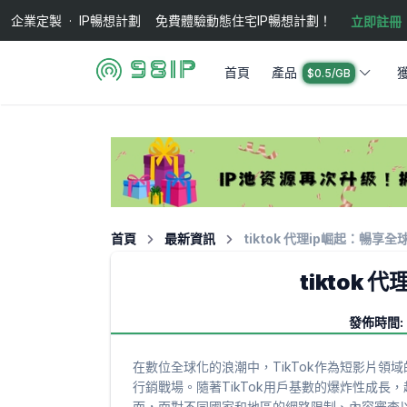
企業定製 · IP暢想計劃 免費體驗動態住宅IP暢想計劃！
立即註冊
首頁
產品
$0.5/GB
首頁
最新資訊
tiktok 代理ip崛起：暢享全
tiktok
發佈時間: 2
在數位全球化的浪潮中，TikTok作為短影片
行銷戰場。隨著TikTok用戶基數的爆炸性成
而，面對不同國家和地區的網路限制、內容審查