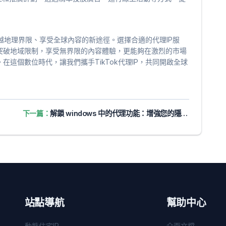
了跨越地理界限、享受全球內容的新途徑。選擇合適的代理IP服
突破地域限制，享受無界限的內容體驗，更能夠在激烈的市場
這個數位時代，讓我們攜手TikTok代理IP，共同開啟全球
下一篇：
解鎖 windows 中的代理功能：增強您的隱私和在線訪問
站點導航
幫助中心
動態住宅IP
介面文檔