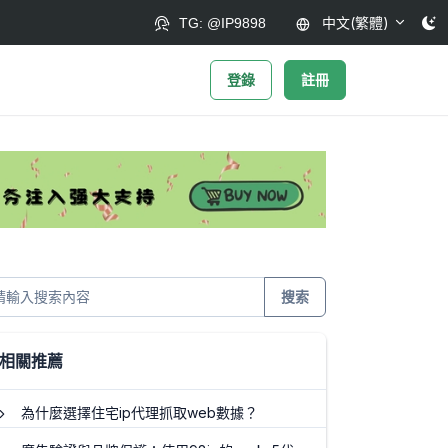
中文(繁體)
TG: @IP9898
登錄
註冊
搜索
相關推薦
為什麼選擇住宅ip代理抓取web數據？